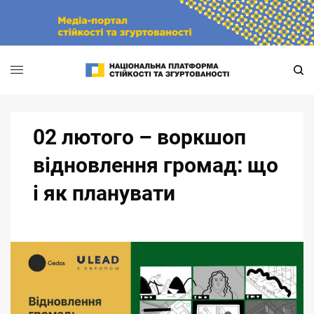
Skip
to
content
02 лютого – воркшоп
відновлення громад: що
і як планувати