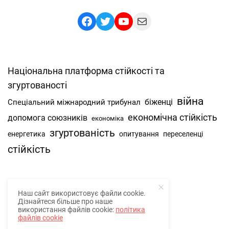
Facebook
Twitter
YouTube
Mail
Національна платформа стійкості та
згуртованості
війна
Спеціальний міжнародний трибунал
біженці
економічна стійкість
допомога союзників
економіка
згуртованість
енергетика
опитування
переселенці
стійкість
Наш сайт використовує файли cookie.
Про нас
Дізнайтеся більше про наше
використання файлів cookie:
політика
Наша спільнота
файлів cookie