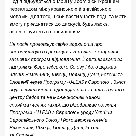
Подія відбудеться онлайн у Zoom з синхронним
перекладом між українською й англійською
мовами. Для того, щоби взяти участь події та мати
змогу приєднатися до дискусії, будь ласка,
зареєструйтесь за
посиланням
Ця подія продовжує серію воркшопів про
партисипацію в громадах у контексті створення
місцевих програм відновлення. Її організовано за
підтримки Європейського Союзу і його держав-
членів Німеччини, Швеції, Польщі, Данії, Естонії та
Словенії через Програму «U-LEADз Європою». Зміст
події є виключною відповідальністю аналітичного
центру Cedos та не може жодним чином
сприйматися як такий, що відображає погляди
Програми «U-LEAD з Європою», уряду України,
Європейського Союзу і його держав-членів
Німеччини, Швеції, Польщі, Данії, Естонії
та Словенії.