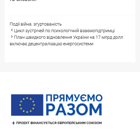
Categories
Tags
Події
війна
,
згуртованість
Post
Цикл зустрічей по психологічній взаємопідтримці
navigation
План швидкого відновлення України на 17 млрд долл
включає децентралізацію енергосистеми