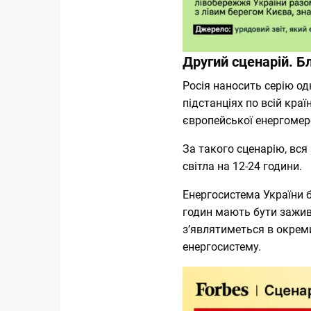
Другий сценарій. Бл
Росія наносить серію од
підстанціях по всій кра
європейської енергомер
За такого сценарію, вся
світла на 12-24 години.
Енергосистема України 
годин мають бути заживл
зʼявлятиметься в окреми
енергосистему.