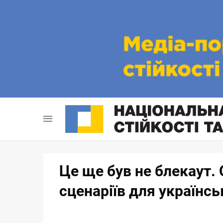
Skip
to
content
Це ще був не блекаут.
сценаріїв для українс