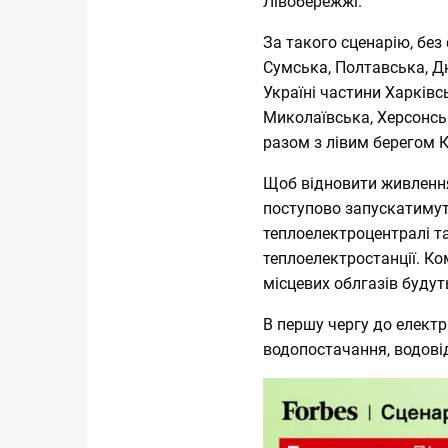
Лівобережжі.
За такого сценарію, без
Сумська, Полтавська, Дн
Україні частини Харківс
Миколаївська, Херсонськ
разом з лівим берегом 
Щоб відновити живлення
поступово запускатимут
теплоелектроцентралі та
теплоелектростанції. Ко
місцевих облгазів буд
В першу чергу до електр
водопостачання, водові