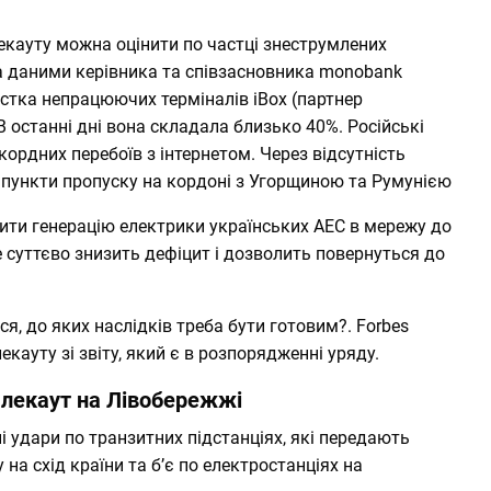
кауту можна оцінити по частці знеструмлених
За даними керівника та співзасновника monobank
астка непрацюючих терміналів iBox (партнер
 останні дні вона складала близько 40%. Російські
кордних перебоїв з інтернетом
. Через відсутність
ь
пункти пропуску на кордоні з Угорщиною та Румунією
ити генерацію електрики українських АЕС в мережу
до
 суттєво знизить дефіцит і дозволить повернуться до
ся, до яких
наслідків треба бути готовим?
. Forbes
екауту зі звіту, який є в розпорядженні уряду.
Блекаут на Лівобережжі
і удари по транзитних підстанціях, які передають
 на схід країни та бʼє по електростанціях на