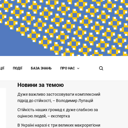
ЦІЇ
ПОДІЇ
БАЗА ЗНАНЬ
ПРО НАС
Новини за темою
Дуже важливо застосовувати комплексний
підхід до стійкості, – Володимир Лупацій
Стійкість наших громад є дуже слабкою за
оцінкою людей, – експертка
В Україні наразі є три великих макрорегіони