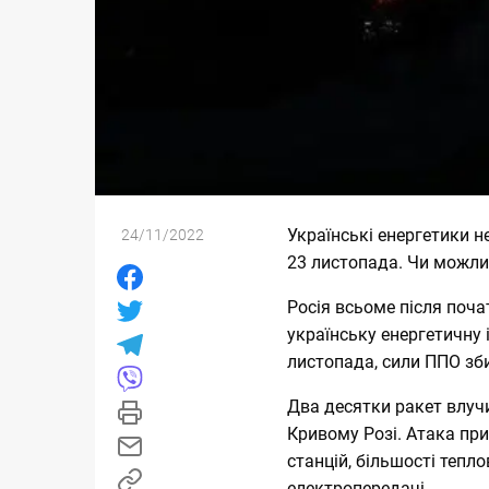
Українські енергетики
н
24/11/2022
23 листопада. Чи можлив
Росія всьоме після поч
українську енергетичну 
листопада, сили ППО зби
Два десятки ракет влучил
Кривому Розі. Атака пр
станцій, більшості тепл
електропередачі.