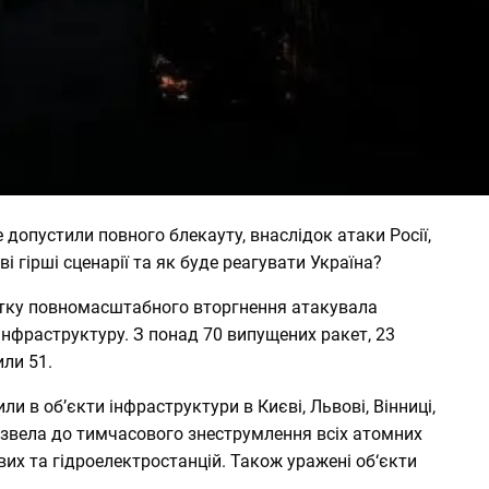
е допустили повного блекауту
, внаслідок атаки Росії,
і гірші сценарії та як буде реагувати Україна?
атку повномасштабного вторгнення атакувала
інфраструктуру. З понад 70 випущених ракет, 23
ли 51.
и в обʼєкти інфраструктури в Києві, Львові, Вінниці,
извела до тимчасового знеструмлення всіх атомних
ових та гідроелектростанцій. Також уражені об‘єкти