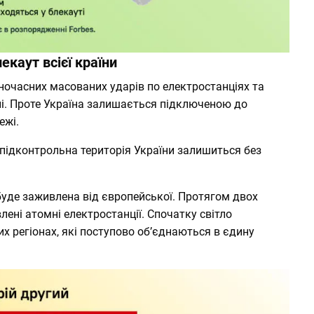
екаут всієї країни
ночасних масованих ударів по електростанціях та
їні. Проте Україна залишається підключеною до
ежі.
 підконтрольна територія України залишиться без
буде заживлена від європейської. Протягом двох
ені атомні електростанції. Спочатку світло
х регіонах, які поступово обʼєднаються в єдину