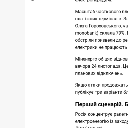
Масштаб часткового бле
платіжних терміналів. 
Олега Гороховського, ч
monobank) склала 79%. В
обстріли
призвели до ре
електрики не працюют
Міненерго обіцяє
віднов
вечора 24 листопада. Це
планових відключень.
Якщо атаки продовжать
публікує три варіанти бл
Перший сценарій. 
Росія концентрує ракетн
електроенергію із заходу