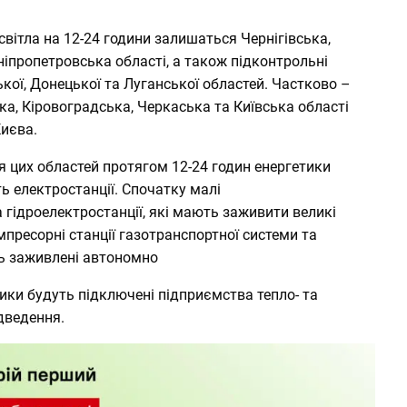
 світла на 12-24 години залишаться Чернігівська,
іпропетровська області, а також підконтрольні
ької, Донецької та Луганської областей. Частково –
а, Кіровоградська, Черкаська та Київська області
Києва.
 цих областей протягом 12-24 годин енергетики
ь електростанції. Спочатку малі
 гідроелектростанції, які мають заживити великі
мпресорні станції газотранспортної системи та
уть заживлені автономно
ики будуть підключені підприємства тепло- та
дведення.