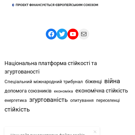
Facebook
Twitter
YouTube
Mail
Національна платформа стійкості та
згуртованості
війна
Спеціальний міжнародний трибунал
біженці
економічна стійкість
допомога союзників
економіка
згуртованість
енергетика
опитування
переселенці
стійкість