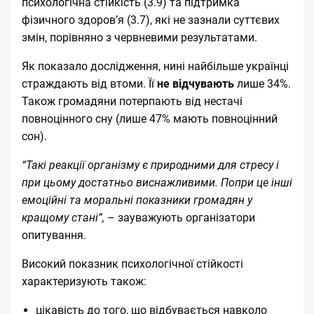
психологічна стійкість (3.9) та підтримка
фізичного здоров’я (3.7), які не зазнали суттєвих
змін, порівняно з червневими результатами.
Як показало дослідження, нині найбільше українці
страждають від втоми. Її
не відчувають
лише 34%.
Також громадяни потерпають від нестачі
повноцінного сну (лише 47% мають повноцінний
сон).
“Такі реакції організму є природними для стресу і
при цьому достатньо виснажливими. Попри це інші
емоційні та моральні показники громадян у
кращому стані”,
– зауважують організатори
опитування.
Високий показник психологічної стійкості
характеризують також:
цікавість до того, що відбувається навколо