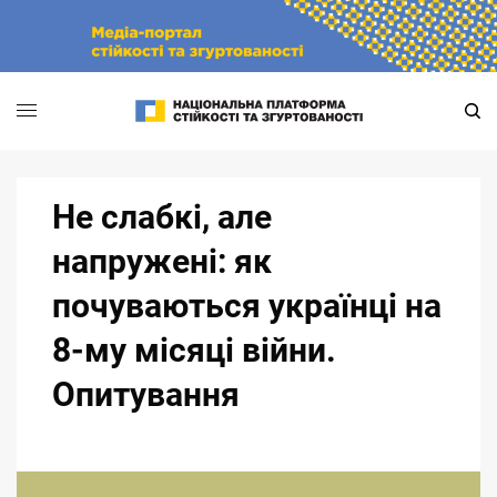
Skip
to
content
Не слабкі, але
напружені: як
почуваються українці на
8-му місяці війни.
Опитування