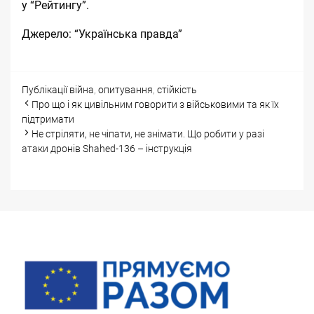
у “Рейтингу”.
Джерело:
“Українська правда”
Categories
Tags
Публікації
війна
,
опитування
,
стійкість
Post
Про що і як цивільним говорити з військовими та як їх
navigation
підтримати
Не стріляти, не чіпати, не знімати. Що робити у разі
атаки дронів Shahed-136 – інструкція