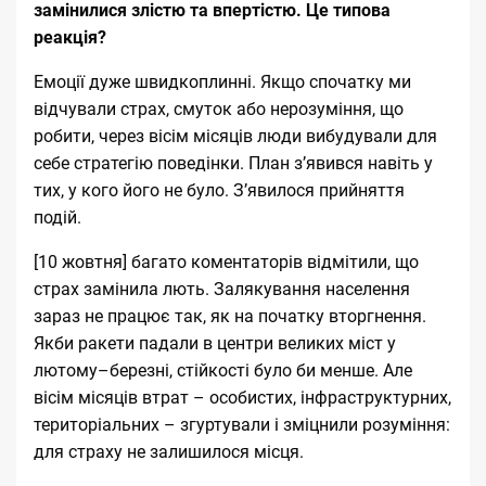
замінилися злістю та впертістю. Це типова
реакція?
Емоції дуже швидкоплинні. Якщо спочатку ми
відчували страх, смуток або нерозуміння, що
робити, через вісім місяців люди вибудували для
себе стратегію поведінки. План з’явився навіть у
тих, у кого його не було. З’явилося прийняття
подій.
[10 жовтня] багато коментаторів відмітили, що
страх замінила лють.
Залякування населення
зараз не працює
так, як на початку вторгнення.
Якби ракети падали в центри великих міст у
лютому–березні, стійкості було би менше. Але
вісім місяців втрат – особистих, інфраструктурних,
територіальних – згуртували і зміцнили розуміння:
для страху не залишилося місця.