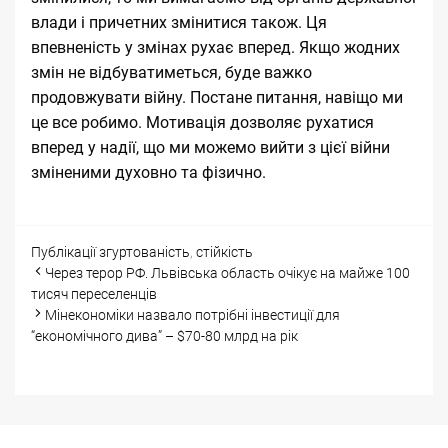
влади і причетних змінитися також. Ця
впевненість у змінах рухає вперед. Якщо жодних
змін не відбуватиметься, буде важко
продовжувати війну. Постане питання, навіщо ми
це все робимо. Мотивація дозволяє рухатися
вперед у надії, що ми можемо вийти з цієї війни
зміненими духовно та фізично.
Categories
Tags
Публікації
згуртованість
,
стійкість
Post
Через терор РФ. Львівська область очікує на майже 100
navigation
тисяч переселенців
Мінекономіки назвало потрібні інвестиції для
“економічного дива” – $70-80 млрд на рік