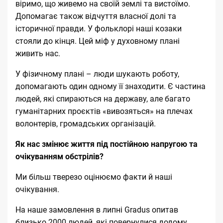
віримо, що живемо на своїй землі та вистоїмо.
Допомагає також відчуття власної долі та
історичної правди. У фольклорі наші козаки
стояли до кінця. Цей міф у духовному плані
живить нас.
У фізичному плані – люди шукають роботу,
допомагають один одному її знаходити. Є частина
людей, які спираються на державу, але багато
гуманітарних проєктів «вивозяться» на плечах
волонтерів, громадських організацій.
Як нас змінює життя під постійною напругою та
очікуванням обстрілів?
Ми більш тверезо оцінюємо факти й наші
очікування.
На наше замовлення в липні Gradus опитав
близько 2000 людей, які повернулися додому