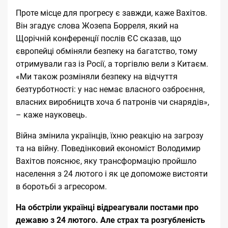
Проте місце для прогресу є завжди, каже Вахітов.
Він згадує
слова Жозепа Борреля
, який на
Щорічній конференції послів ЄС сказав, що
європейці обміняли безпеку на багатство, тому
отримували газ із Росії, а торгівлю вели з Китаєм.
«Ми також розміняли безпеку на відчуття
безтурботності: у нас немає власного озброєння,
власних виробництв хоча б патронів чи снарядів»,
– каже науковець.
Війна змінила українців, їхню реакцію на загрозу
та на війну.
Поведінковий економіст Володимир
Вахітов
пояснює, яку трансформацію пройшло
населення з 24 лютого і як це допоможе вистояти
в боротьбі з агресором.
На обстріли українці відреагували постами про
дежавю з 24 лютого. Але страх та розгубленість