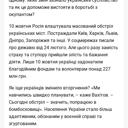
одному. Яких змін зазнало українське суспільство
та як це допоможе вистояти в боротьбі з
окупантом?
10 жовтня Росія влаштувала масований обстріл
українських міст. Постраждали Київ, Харків, Львів,
Дніпро, Запоріжжя та інші. У соцмережах писали
про дежавю від 24 лютого. Але цього разу замість
страху та ступору прийшли злість та бажання
діяти. Лише 10 жовтня
українці задонатили
благодійним фондам
та волонтерам понад 227
млн ​​грн.
Як іще українців змінило вторгнення? «Ми
навчились швидко планувати, – каже Вахітов. –
Сьогодні обстріл – значить, попрацюю в
бомбосховищі». Населення України стало більш
адаптивним, обізнаним у воєнній справі та
згуртованим.