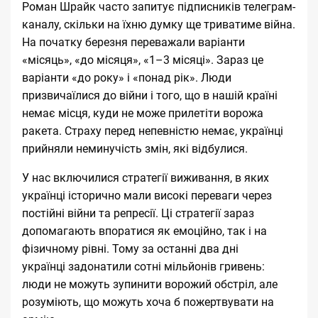
Роман Шрайк часто запитує підписників телеграм-
каналу, скільки на їхню думку ще триватиме війна.
На початку березня переважали варіанти
«місяць», «до місяця», «1–3 місяці». Зараз це
варіанти «до року» і «понад рік». Люди
призвичаїлися до війни і того, що в нашій країні
немає місця, куди не може прилетіти ворожа
ракета. Страху перед непевністю немає, українці
прийняли неминучість змін, які відбулися.
У нас включилися стратегії виживання, в яких
українці історично мали високі переваги через
постійні війни та репресії. Ці стратегії зараз
допомагають впоратися як емоційно, так і на
фізичному рівні. Тому за останні два дні
українці
задонатили
сотні мільйонів гривень:
люди не можуть зупинити ворожий обстріл, але
розуміють, що можуть хоча б пожертвувати на