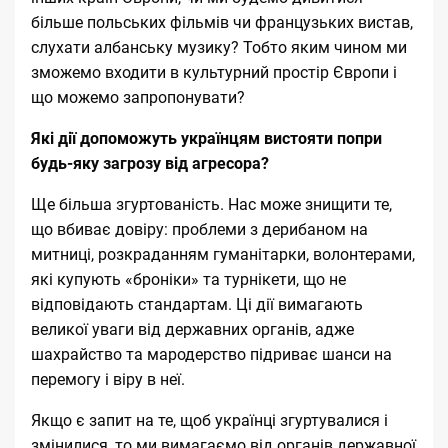
більше польських фільмів чи французьких вистав,
слухати албанську музику? Тобто яким чином ми
зможемо входити в культурний простір Європи і
що можемо запропонувати?
Які дії допоможуть українцям вистояти попри
будь-яку загрозу від агресора?
Ще більша згуртованість. Нас може знищити те,
що вбиває довіру: проблеми з дерибаном на
митниці, розкраданням гуманітарки, волонтерами,
які купують «броніки» та турнікети, що не
відповідають стандартам. Ці дії вимагають
великої уваги від державних органів, адже
шахрайство та мародерство підриває шанси на
перемогу і віру в неї.
Якщо є запит на те, щоб українці згуртувалися і
змінилися, то ми вимагаємо від органів державної