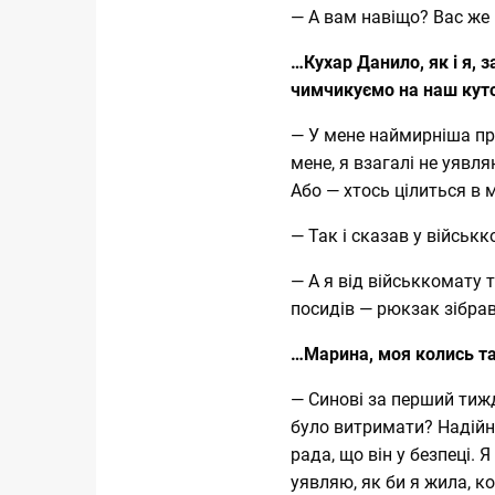
— А вам навіщо? Вас же
…Кухар Данило, як і я, 
чимчикуємо на наш кут
— У мене наймирніша про
мене, я взагалі не уявля
Або — хтось цілиться в 
— Так і сказав у військк
— А я від військкомату 
посидів — рюкзак зібрав 
…Марина, моя колись т
— Синові за перший тижд
було витримати? Надійн
рада, що він у безпеці.
уявляю, як би я жила, к