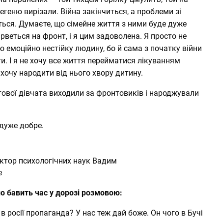
егеню вирізали. Війна закінчиться, а проблеми зі
ться. Думаєте, що сімейне життя з ними буде дуже
 рветься на фронт, і я цим задоволена. Я просто не
 емоційно нестійку людину, бо й сама з початку війни
. І я не хочу все життя перейматися лікуванням
 хочу народити від нього хвору дитину.
ітової дівчата виходили за фронтовиків і народжували
 дуже добре.
октор психологічних наук Вадим
e
ло бавить час у дорозі розмовою:
в росії пропаганда? У нас теж дай боже. Он чого в Бучі