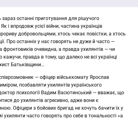
ь зараз останні приготування для рішучого
Як і впродовж усієї війни, частина українців
рориву добровольцями, хтось чекає повістки, а хтось
ії. Про останніх у нас говорять не дуже й часто —
а фронтовиків очевидна, а правда ухилянтів — чи
о кажучи, правда в тому, що далеко не всі українці
ахист Батьківщини…
співрозмовник — офіцер військкомату Ярослав
риміром, позбавляти ухилянтів українського
доктор психології Вадим Васютинський — вважає, що
итися до ухилянтів агресивно, адже вони є
ною. Офіцери з бойових бригад не хочуть бачити їх у
мі ухилянти часто говорять про себе в тональності «а