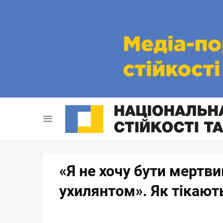
Skip
to
content
«Я не хочу бути мертв
ухилянтом». Як тікають