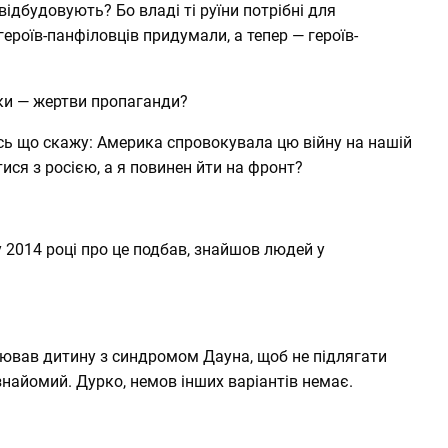
відбудовують? Бо владі ті руїни потрібні для
героїв-панфіловців придумали, а тепер — героїв-
ки — жертви пропаганди?
ось що скажу: Америка спровокувала цю війну на нашій
тися з росією, а я повинен йти на фронт?
у 2014 році про це подбав, знайшов людей у
ював дитину з синдромом Дауна, щоб не підлягати
 знайомий. Дурко, немов інших варіантів немає.