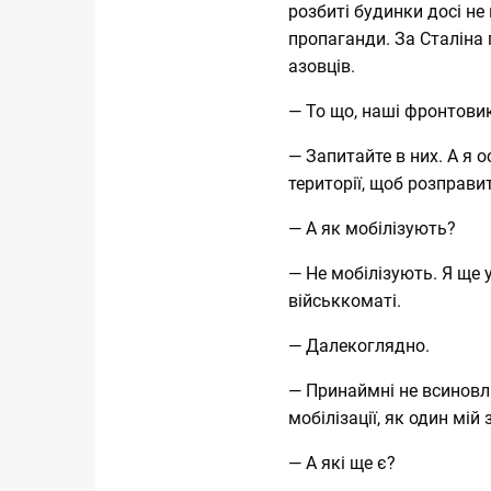
розбиті будинки досі не 
пропаганди. За Сталіна 
азовців.
— То що, наші фронтови
— Запитайте в них. А я 
території, щоб розправи
— А як мобілізують?
— Не мобілізують. Я ще 
військкоматі.
— Далекоглядно.
— Принаймні не всиновл
мобілізації, як один мій
— А які ще є?