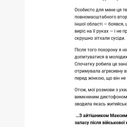
Особисто для мене ця т
повномасштабного вторгн
іншої області — боявся,
виріс на її руках — і не
скрушно зітхали сусіди.
Після того похорону я н
допитуватися в молодих 
Спочатку робила це зан
отримувала агресивну ві
перед жінкою, що він н
Отож, мої розмови з ух
вимкненим диктофоном 
зводила якась житейська
…З айтішником Максим
запасу після військово