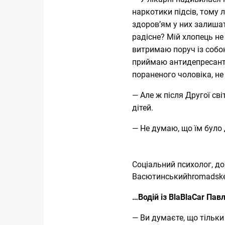
наркотики підсів, тому л
здоров’ям у них залиша
радісне? Мій хлопець не
витримаю поруч із собою
приймаю антидепресанти
пораненого чоловіка, не
— Але ж після Другої св
дітей.
— Не думаю, що їм було
Соціальний психолог, д
Васютинськийhromadsk
…Водій із BlaBlaCar Пав
— Ви думаєте, що тільки 