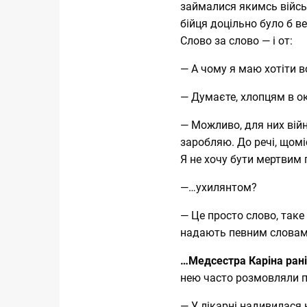
займалися якимсь війс
бійця доцільно було б в
Слово за слово — і от:
— А чому я маю хотіти 
— Думаєте, хлопцям в о
— Можливо, для них війна
заробляю. До речі, щомі
Я не хочу бути мертвим
—…ухилянтом?
— Це просто слово, таке
надають певним словам
…Медсестра Каріна рані
нею часто розмовляли п
— У лікарні надивилася 