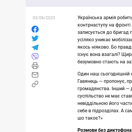
Українська армія робит
03/06/2023
контрнаступу на фронті. 
записується до бригад п
усіляко уникає мобілізац
якось ніяково. Бо правд
існує вона взагалі? Щир
безумовно стають на з
Один наш сьогоднішній 
Гавянець — пропонує, п
громадянства. Інший — 
суспільство не має став
невіддільною його части
себе в підрозділах. А са
шо такоє?»
Розмови без диктофона