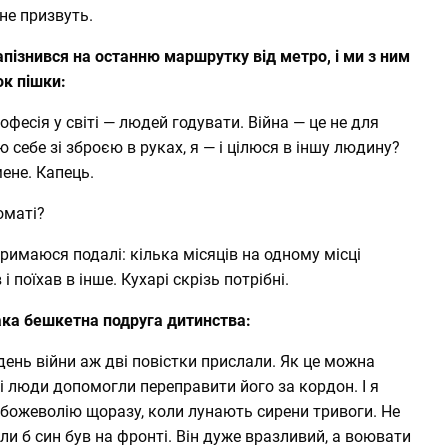
 не призвуть.
запізнився на останню маршрутку від метро, і ми з ним
ок пішки:
фесія у світі — людей годувати. Війна — це не для
ю себе зі зброєю в руках, я — і цілюся в іншу людину?
мене. Капець.
оматі?
тримаюся подалі: кілька місяців на одному місці
і поїхав в інше. Кухарі скрізь потрібні.
ака бешкетна подруга дитинства:
ень війни аж дві повістки прислали. Як це можна
і люди допомогли переправити його за кордон. І я
 Я божеволію щоразу, коли лунають сирени тривоги. Не
оли б син був на фронті. Він дуже вразливий, а воювати