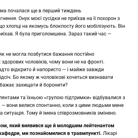
ема почалася ще в перший тиждень
ення. Онук моєї сусідки не приїхав на її похорон з
 що хлопці на якомусь блокпосту його мобілізують. Він
 приїхав. Я була приголомшена. Зараз такий час —
іяк не могла позбутися бажання постійно
здорових чоловіків, чому вони не на фронті.
адто відкрито й напористо — і майже завжди
дсіч. Бо якому ж чоловікові хочеться визнавати
е бажає захищати й боронити?
илянтами та їхньою «групою підтримки» відбувалися з
— вони велися спонтанно, коли з цими людьми мене
 ситуація. Тому й імена співрозмовників змінено.
ом,
який виявився ще й молодшим лейтенантом
ї кафедри, ми познайомилися в травмпункті.
Лікарі