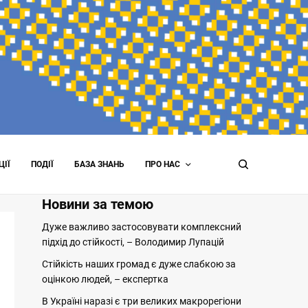
ЦІЇ
ПОДІЇ
БАЗА ЗНАНЬ
ПРО НАС
Новини за темою
Дуже важливо застосовувати комплексний
підхід до стійкості, – Володимир Лупацій
Стійкість наших громад є дуже слабкою за
оцінкою людей, – експертка
В Україні наразі є три великих макрорегіони