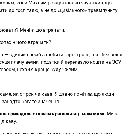
ьковим, коли Максим роздратовано зауважив, що
езти до госпіталю, а не до «цивільного» травмпункту.
воювати? Мені є що втрачати.
копах нічого втрачати?
 — єдиний спосіб заробити гарні гроші, а я і без війни
сяця плачу великі податки й переказую кошти на ЗСУ.
 героєм, нехай я краще буду живим.
 саме, як огірок чи кава. Я давно помітив, що люди
 занадто багато значення.
ше приходила ставити крапельниці моїй мамі.
Ми з
ід каву.
на поранених — той тихцем горілку цмулить, той на